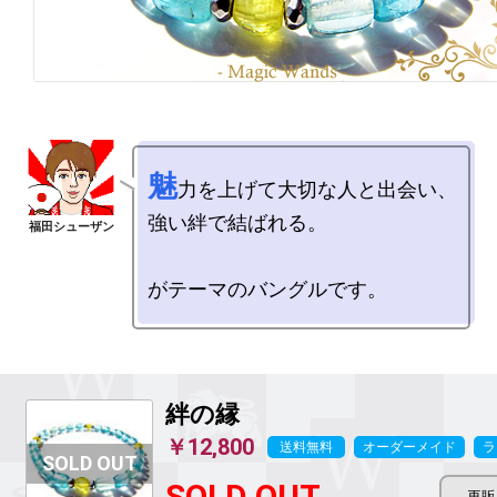
魅
力を上げて大切な人と出会い、

強い絆で結ばれる。

絆の縁
￥12,800
送料無料
オーダーメイド
ラ
SOLD OUT...