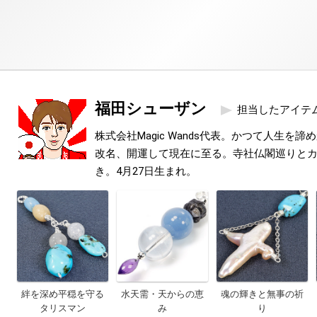
福田シューザン
担当したアイテ
株式会社Magic Wands代表。かつて人生を
改名、開運して現在に至る。寺社仏閣巡りと
き。4月27日生まれ。
絆を深め平穏を守る
水天需・天からの恵
魂の輝きと無事の祈
タリスマン
み
り