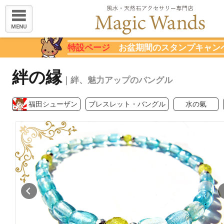
MENU
特設ページ
お盆期間のスタンプキャン
絆の縁
｜絆、魅力アップのバングル
福田シューザン
ブレスレット・バングル
水の氣