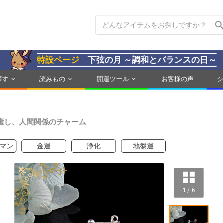
特設ページ
下弦の月 ～調和とバランスの日～
探す
読みもの
開運ツール
お客様の声
癒し、人間関係のチャーム
マン
金運
浄化
地盤運
1 / 6