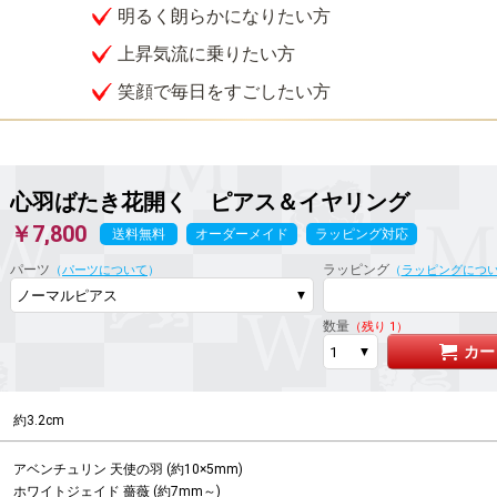
明るく朗らかになりたい方
上昇気流に乗りたい方
笑顔で毎日をすごしたい方
心羽ばたき花開く ピアス＆イヤリング
￥7,800
送料無料
オーダーメイド
ラッピング対応
パーツ
ラッピング
（
パーツについて
）
（
ラッピングにつ
数量
（残り 1）
カー
約3.2cm
アベンチュリン 天使の羽 (約10×5mm)

ホワイトジェイド 薔薇 (約7mm～)
