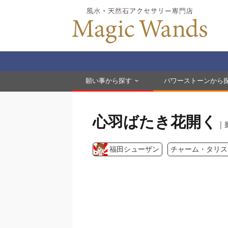
願い事から探す
パワーストーンから
心羽ばたき花開く
｜
福田シューザン
チャーム・タリス