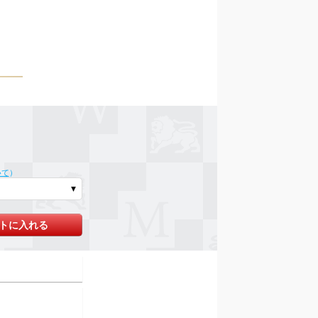
いて
）
トに入れる