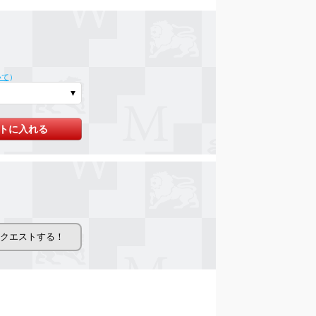
いて
）
トに入れる