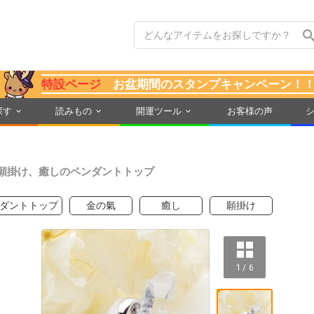
特設ページ
お盆期間のスタンプキャンペーン！
探す
読みもの
開運ツール
お客様の声
願掛け、癒しのペンダントトップ
ダントトップ
金の氣
癒し
願掛け
1 / 6