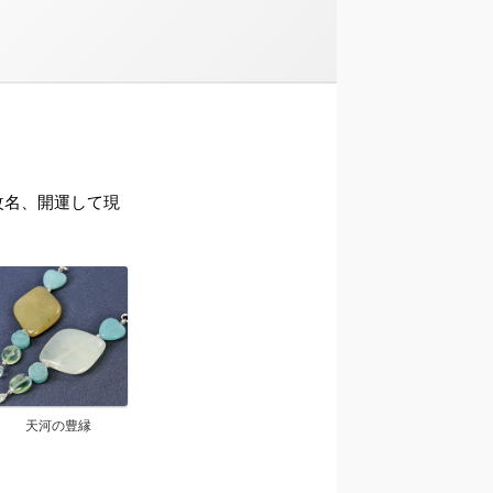
ら改名、開運して現
天河の豊縁