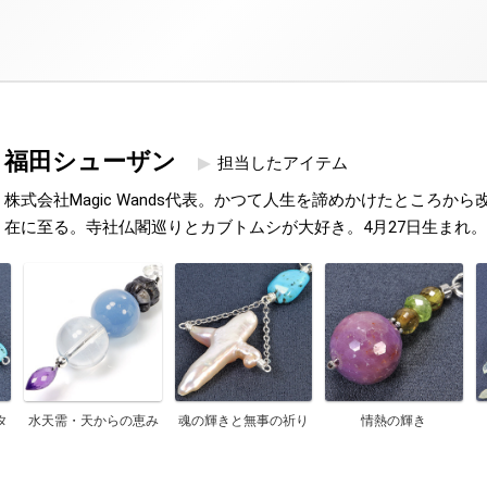
福田シューザン
担当したアイテム
株式会社Magic Wands代表。かつて人生を諦めかけたところか
在に至る。寺社仏閣巡りとカブトムシが大好き。4月27日生まれ。
タ
水天需・天からの恵み
魂の輝きと無事の祈り
情熱の輝き