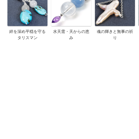
絆を深め平穏を守る
水天需・天からの恵
魂の輝きと無事の祈
タリスマン
み
り