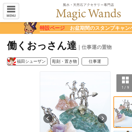
MENU
特設ページ
お盆期間のスタンプキャン
働くおっさん達
｜仕事運の置物
福田シューザン
彫刻・置き物
仕事運
1 / 9