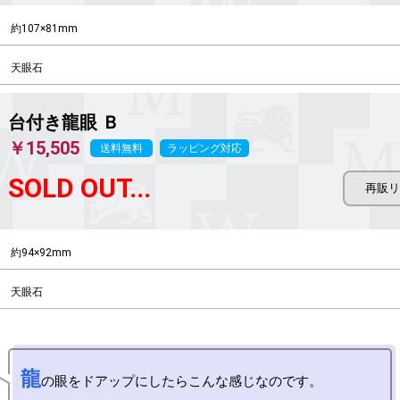
約107×81mm
天眼石
台付き龍眼 Ｂ
￥15,505
送料無料
ラッピング対応
SOLD OUT...
約94×92mm
天眼石
龍
の眼をドアップにしたらこんな感じなのです。
