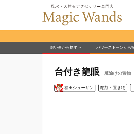
願い事から探す
パワーストーンから
台付き龍眼
｜魔除けの置物
福田シューザン
彫刻・置き物