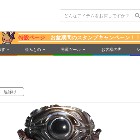
特設ページ
お盆期間のスタンプキャンペーン！
探す
読みもの
開運ツール
お客様の声
厄除け