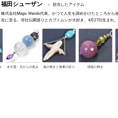
福田シューザン
担当したアイテム
株式会社Magic Wands代表。かつて人生を諦めかけたところか
在に至る。寺社仏閣巡りとカブトムシが大好き。4月27日生まれ。
タ
水天需・天からの恵み
魂の輝きと無事の祈り
情熱の輝き