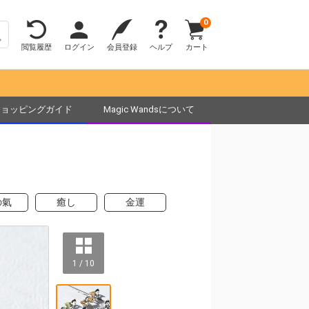
0
閲覧履歴
ログイン
会員登録
ヘルプ
カート
ショッピングガイド
Magic Wandsについて
の氣
癒し
金運
1 / 10