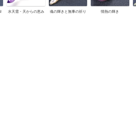
タ
水天需・天からの恵み
魂の輝きと無事の祈り
情熱の輝き