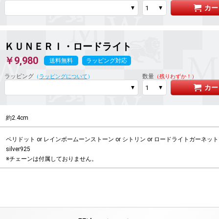
カー
ＫＵＮＥＲＩ
・ロードライト
￥9,980
送料無料
ラッピング対応
ラッピング
数量
（
ラッピングについて
）
（残りわずか！）
カー
約2.4cm
ペリドット or レインボームーンストーン or シトリン or ロードライトガーネット

silver925
