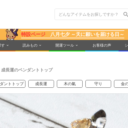
特設ページ
八月七夕 ～天に願いを届ける日～
探す
読みもの
開運ツール
お客様の声
、成長運のペンダントトップ
ダントトップ
成長運
木の氣
守り
金