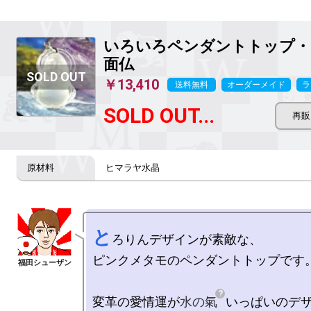
いろいろペンダントトップ・
面仏
￥13,410
送料無料
オーダーメイド
ラ
SOLD OUT...
ヒマラヤ水晶
と
ろりんデザインが素敵な、

ピンクメタモのペンダントトップです。
変革の愛情運が
水の氣
いっぱいのデザ