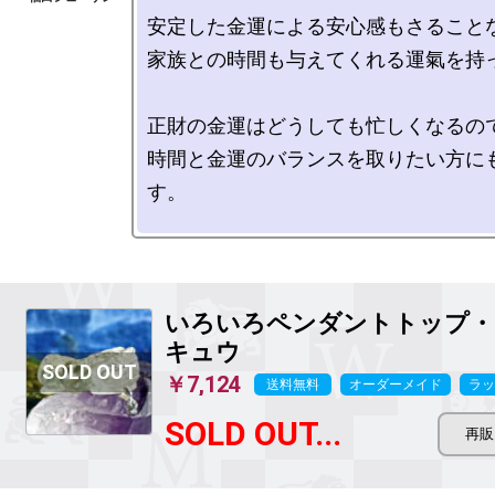
安定した金運による安心感もさることな
家族との時間も与えてくれる運氣を持っ
正財の金運はどうしても忙しくなるので
時間と金運のバランスを取りたい方に
す。

いろいろペンダントトップ・
キュウ
￥7,124
送料無料
オーダーメイド
ラッ
SOLD OUT...