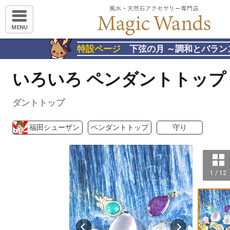
MENU
特設ページ
下弦の月 ～調和とバラン
いろいろ ペンダントトップ
ダントトップ
福田シューザン
ペンダントトップ
守り
1 / 12