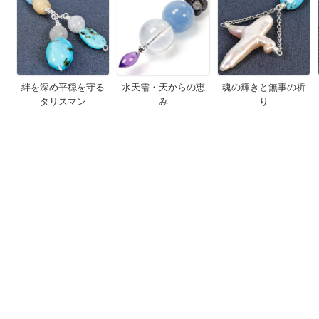
絆を深め平穏を守る
水天需・天からの恵
魂の輝きと無事の祈
タリスマン
み
り