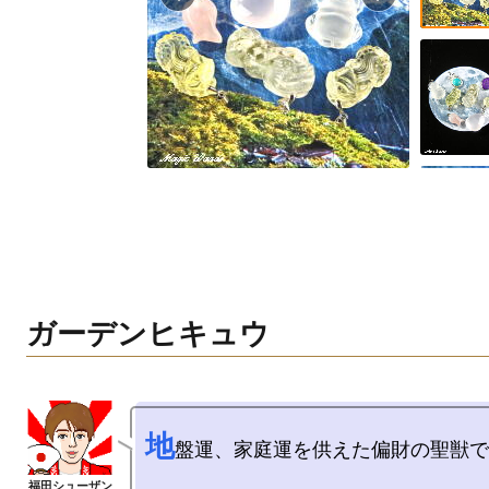
ガーデンヒキュウ
地
盤運、家庭運を供えた偏財の聖獣で