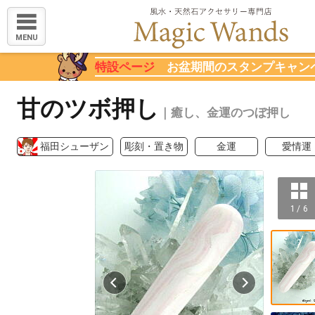
MENU
特設ページ
お盆期間のスタンプキャン
甘のツボ押し
｜癒し、金運のつぼ押し
福田シューザン
彫刻・置き物
金運
愛情運
1 / 6