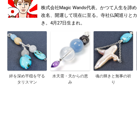
株式会社Magic Wands代表。かつて人生を
改名、開運して現在に至る。寺社仏閣巡りと
き。4月27日生まれ。
絆を深め平穏を守る
水天需・天からの恵
魂の輝きと無事の祈
タリスマン
み
り