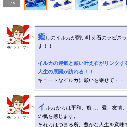
1 / 5
癒
しのイルカが願い叶え石のラピスラ
す！！

イルカの運氣と願い叶え石がリンクす
人生の展開が訪れる！！
イ
ルカからは平和、癒し、愛、友情
の氣を感じます。

それらはつまる所、豊かな人生を意味す