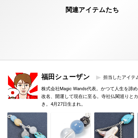
福田シューザン
担当したアイテ
株式会社Magic Wands代表。かつて人生を
改名、開運して現在に至る。寺社仏閣巡りと
き。4月27日生まれ。