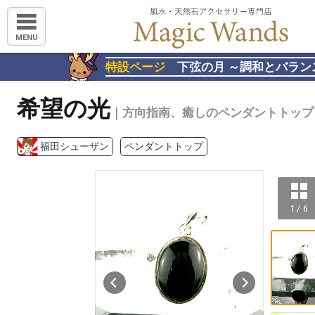
MENU
特設ページ
下弦の月 ～調和とバラン
希望の光
｜方向指南、癒しのペンダントトップ
福田シューザン
ペンダントトップ
1 / 6