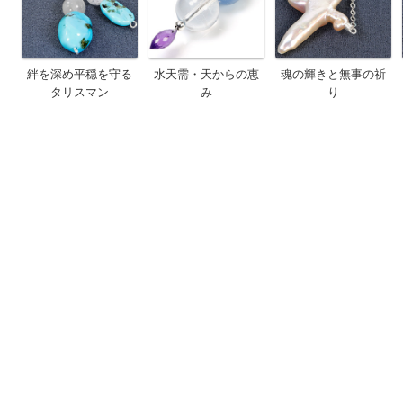
絆を深め平穏を守る
水天需・天からの恵
魂の輝きと無事の祈
タリスマン
み
り