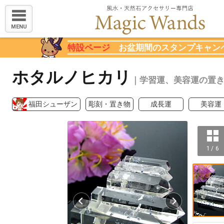
MENU
特設ページ
お盆期間のスタンプキャン
ホタルノヒカリ
｜学習運、美容運の置
福田シューザン
彫刻・置き物
成長運
美容運
1 / 6