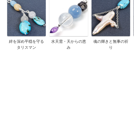
絆を深め平穏を守る
水天需・天からの恵
魂の輝きと無事の祈
タリスマン
み
り