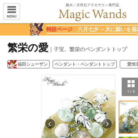
MENU
特設ページ
八月七夕 ～天に願いを届
繁栄の愛
｜子宝、繁栄のペンダントトップ
福田シューザン
ペンダント・ペンダントトップ
愛情
1 / 6