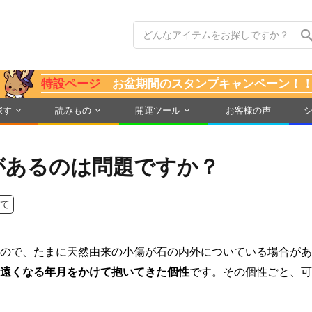
特設ページ
お盆期間のスタンプキャンペーン！
探す
読みもの
開運ツール
お客様の声
があるのは問題ですか？
て
ので、たまに天然由来の小傷が石の内外についている場合があ
遠くなる年月をかけて抱いてきた個性
です。その個性ごと、可