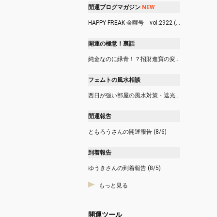
E
N
W
開運ブログマガジン
HAPPY FREAK 金曜号 vol.2922 (8/7)
開運の極意！裏話
純金なのに緑青！？招財進寶の変色事件 (8/6)
フェムトの風水相談
西日が強い部屋の風水対策・遮光カーテンやシャッターは使っても良い？ (8/6)
開運報告
ともろうさんの開運報告 (8/6)
到着報告
ゆうきさんの到着報告 (8/5)
もっと見る
開運ツール