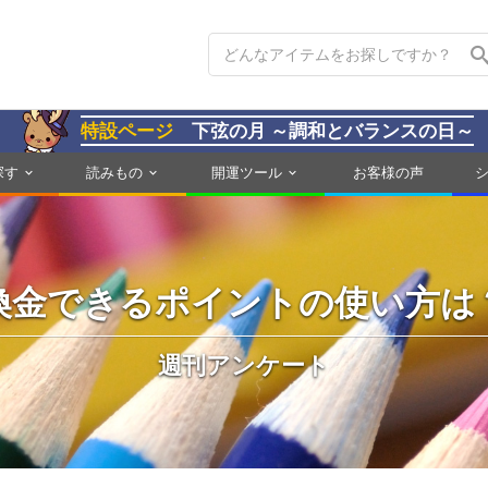
特設ページ
下弦の月 ～調和とバランスの日～
探す
読みもの
開運ツール
お客様の声
換金できるポイントの使い方は
週刊アンケート