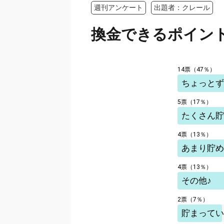
週刊アンケート
出題者：クレール
換金できるポイン
14票（47％）
ちょっとず
5票（17％）
たくさん貯
4票（13％）
あまり貯め
4票（13％）
その他♪
2票（7％）
貯まってい