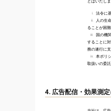
とはいたしま
法令に
i.
人の生
ii.
ることが困難
国の機
iii.
することに対
務の遂行に支
本ポリ
iv.
取扱いの委託
4. 広告配信・効果
当社は、広告