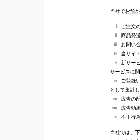
当社でお預か
ご注文
i.
商品発
ii.
お問い
iii.
当サイ
iv.
新サー
v.
サービスに関
ご登録
vi.
として集計し
広告の
vii.
広告効
viii.
不正行
ix.
当社では、下