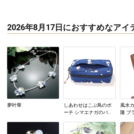
2026年8月17日におすすめなア
夢叶華
しあわせはこぶ鳥のポ
風水
ーチ シマエナガのバニ
隆 ブ
ティポーチ