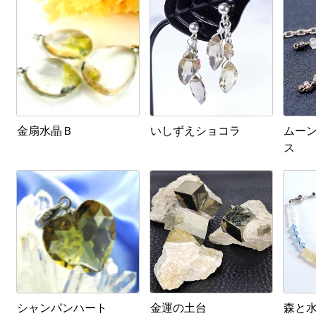
金扇水晶Ｂ
いしずえショコラ
ムー
ス
シャンパンハート
金運の土台
森と