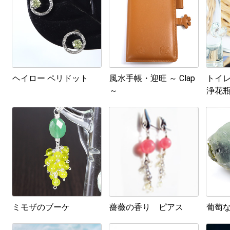
ヘイロー ペリドット
風水手帳・迎旺 ～ Clap
トイレ
～
浄花瓶
ミモザのブーケ
薔薇の香り ピアス
葡萄な