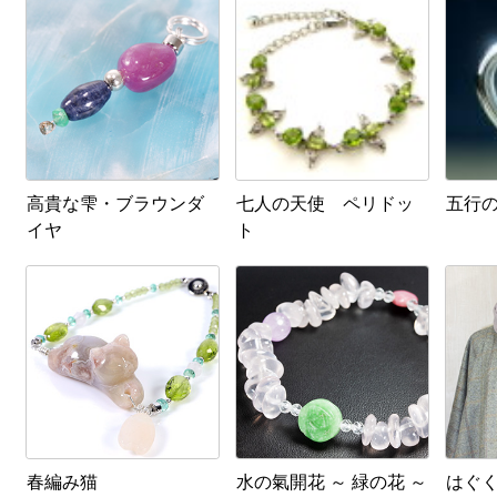
高貴な雫・ブラウンダ
七人の天使 ペリドッ
五行
イヤ
ト
春編み猫
水の氣開花 ～ 緑の花 ～
はぐ