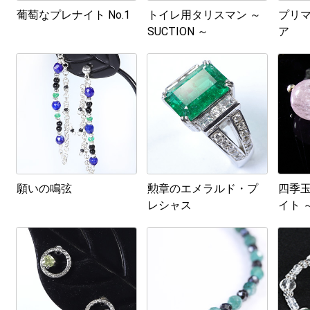
葡萄なプレナイト No.1
トイレ用タリスマン ～
プリ
SUCTION ～
ア
願いの鳴弦
勲章のエメラルド・プ
四季玉
レシャス
イト 