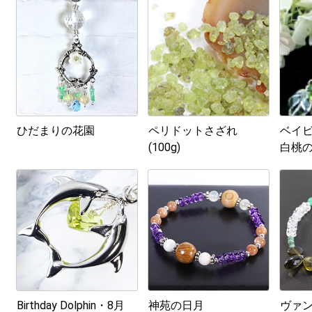
ひだまりの花園
ペリドットさざれ
ベイ
(100g)
白桃
Birthday Dolphin・8月
神苑の日月
ヴァ