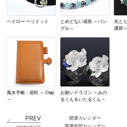
ヘイロー ペリドット
とめどない成長 ～バン
光とと
グル～
濃碧～
風水手帳・迎旺 ～ Clap
お願いドラゴン ～みの
～
るくん＆いたるくん～
開運カレンダー
開運年間カレンダー