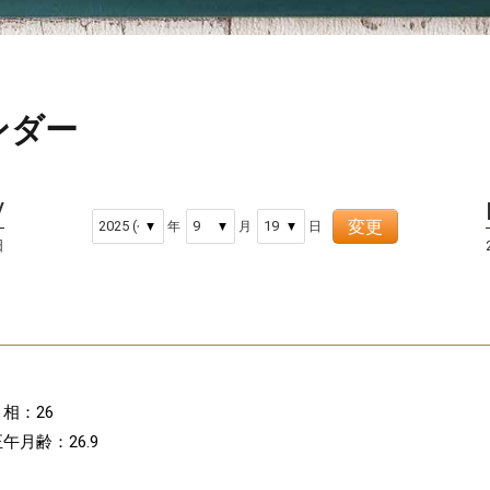
ンダー
変更
年
月
日
日
月相：26
午月齢：26.9