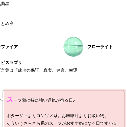
武曲星
おとめ座
サファイア
フローライト
ラピスラズリ
石言葉は「成功の保証、真実、健康、幸運」
ス
ープ類に特に強い運氣が宿る日♪

ポタージュよりコンソメ系。お味噌汁よりお吸い物。

そういうさらさら系のスープがおすすめになる日ですわ☆
