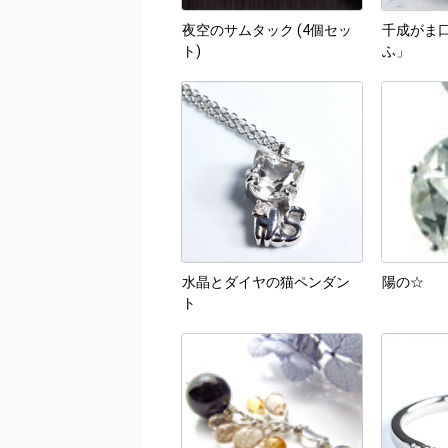
夜空のサムタック (4個セッ
千成がま口
ト)
ふ」
水晶とダイヤの猫ペンダン
陽の☆
ト