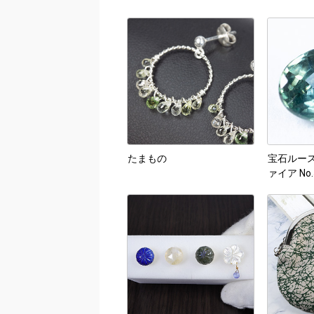
たまもの
宝石ルー
ァイア No.5