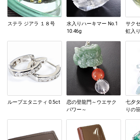
ステラ ジアラ １８号
水入りハーキマー No.1
サクセ
10.46g
虹入
ループエタニティ 0.5ct
恋の登龍門～ウエサク
七夕タ
パワー～
りの笹