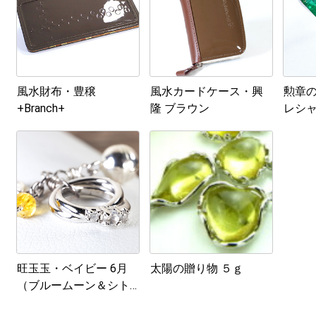
風水財布・豊穣
風水カードケース・興
勲章
+Branch+
隆 ブラウン
レシ
旺玉玉・ベイビー 6月
太陽の贈り物 ５ｇ
（ブルームーン＆シト
リン）