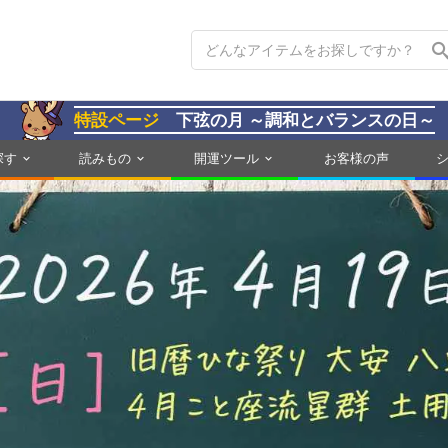
特設ページ
下弦の月 ～調和とバランスの日～
探す
読みもの
開運ツール
お客様の声