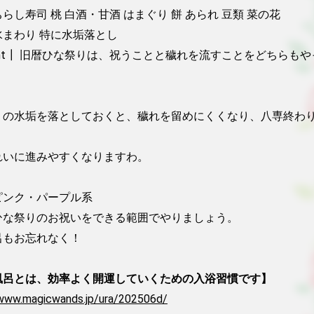
らし寿司 桃 白酒・甘酒 はまぐり 餅 あられ 豆類 菜の花

まわり 特に水垢落とし

int┃ 旧暦ひな祭りは、祝うことと穢れを流すことをどちらもや


りの水垢を落としておくと、穢れを留めにくくなり、八専終わ
れいに進みやすくなりますわ。

ンク・パープル系

ひな祭りのお祝いをできる範囲でやりましょう。

もお忘れなく！

風呂とは、効率よく開運していくための入浴習慣です】
/www.magicwands.jp/ura/202506d/