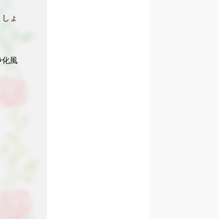
ましょ
浄化風