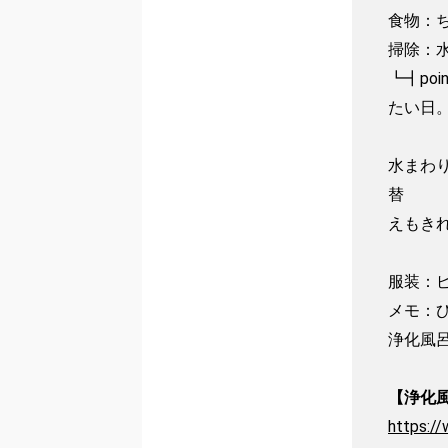
食物：ち
掃除：水
┗┫po
たい日。
水まわ
替

えもき
服装：ピ
メモ：
浄化風呂
【浄化
https:/