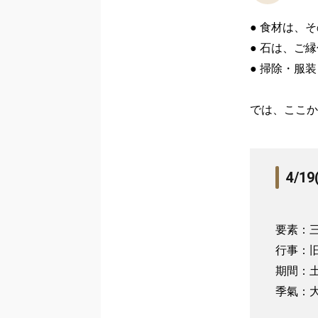
● 食材は、
● 石は、ご
● 掃除・服
では、ここか
4/
要素：三
行事：旧
期間：土
季氣：