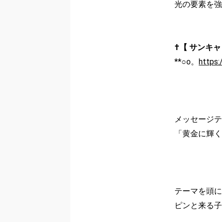
光の要素を強
†【 サンキ
**○o。
https:
メッセージテ
「黄金に輝く
テーマを頭に
ピンと来る子