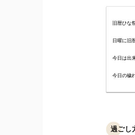
旧暦ひな祭
日曜に旧
今日は出
今日の穢
過ごし