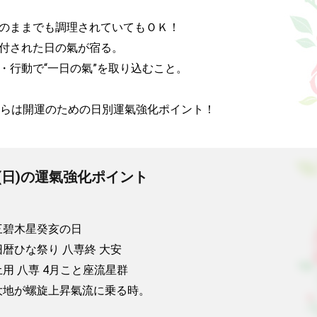
そのままでも調理されていてもＯＫ！

縁付された日の氣が宿る。

装・行動で“一日の氣”を取り込むこと。

らは開運のための日別運氣強化ポイント！
19(日)の運氣強化ポイント
碧木星癸亥の日

暦ひな祭り 八専終 大安

用 八専 4月こと座流星群

大地が螺旋上昇氣流に乗る時。
