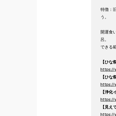
特徴：
う。

開運食
呂。

できる範
【ひな
https:/
【ひな
https:/
【浄化
https:/
【見え
https:/