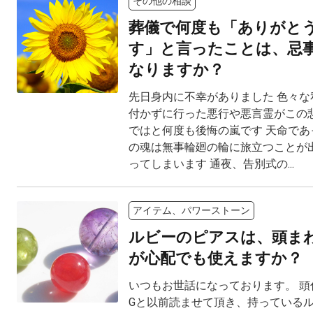
その他の相談
葬儀で何度も「ありがと
す」と言ったことは、忌
なりますか？
先日身内に不幸がありました 色々な
付かずに行った悪行や悪言霊がこの
ではと何度も後悔の嵐です 天命であ
の魂は無事輪廻の輪に旅立つことが
ってしまいます 通夜、告別式の...
アイテム、パワーストーン
ルビーのピアスは、頭ま
が心配でも使えますか？
いつもお世話になっております。 頭
Gと以前読ませて頂き、持っている