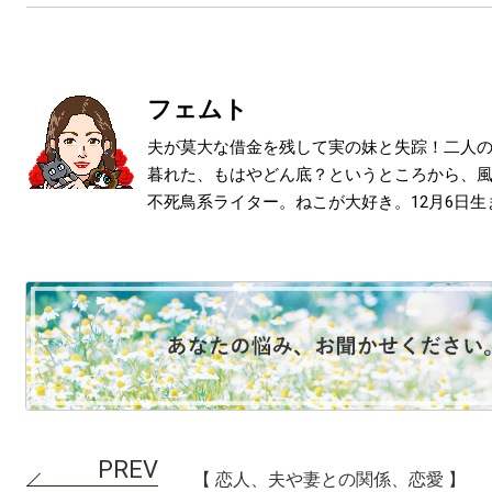
フェムト
夫が莫大な借金を残して実の妹と失踪！二人
暮れた、もはやどん底？というところから、
不死鳥系ライター。ねこが大好き。12月6日生
【 恋人、夫や妻との関係、恋愛 】