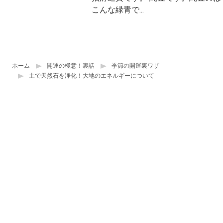
こんな緑青で...
ホーム
開運の極意！裏話
季節の開運裏ワザ
土で天然石を浄化！大地のエネルギーについて