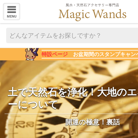
MENU
特設ページ
お盆期間のスタンプキャン
土で天然石を浄化！大地のエ
ーについて
開運の極意！裏話