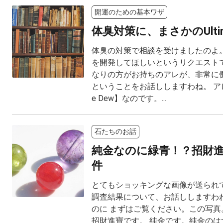
開運のための基本ワザ
体臭対策に、まさかのUltima
体臭の対策で相談を受けましたのよ。
を開発してほしいというリクエスト
なりの方がお持ちのアレが、非常に
ということをお話ししますわね。 アレと
e Dew】なのです。...
石たちのお話
純金なのに緑青！？招財
件
とてもショッキングな画像が送られて
調査結果について、お話ししますわね
のに まずはご覧ください。この写真。 M
招財進寶です。 純金です。純金のは