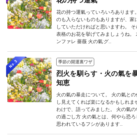
花の持つ運氣
花の持つ運氣っていろいろあります。
のも入らないものもありますが、家
していただければと思いますわ。 そ
表格のお花を挙げてみましょうね。 木
ンファレ 薔薇 火の氣:グ...
No.3
季節の開運裏ワザ
烈火を馴らす・火の氣を
知恵
火の氣の暴走について。 火の氣との
し見えてくれば楽になるかもしれませ
わけで、語ってみました。 火の氣の
の過ごし方 火の氣とは、何やら恐ろ
思われているフシがあります...