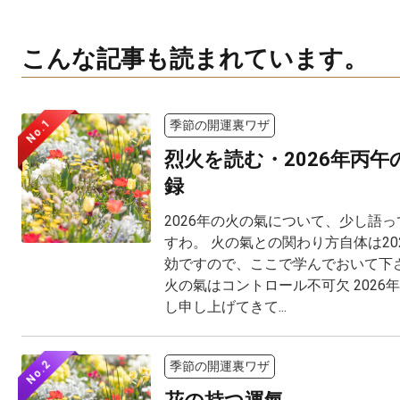
こんな記事も読まれています。
No.1
季節の開運裏ワザ
烈火を読む・2026年丙
録
2026年の火の氣について、少し語
すわ。 火の氣との関わり方自体は20
効ですので、ここで学んでおいて下さ
火の氣はコントロール不可欠 2026
し申し上げてきて...
No.2
季節の開運裏ワザ