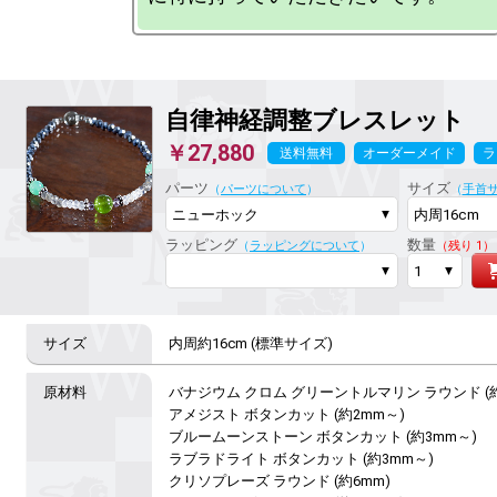
自律神経調整ブレスレット
￥27,880
送料無料
オーダーメイド
ラ
パーツ
サイズ
（
パーツについて
）
（
手首
ラッピング
数量
（
ラッピングについて
）
（残り 1）
内周約16cm (標準サイズ)
バナジウム クロム グリーントルマリン ラウンド (約8
アメジスト ボタンカット (約2mm～)

ブルームーンストーン ボタンカット (約3mm～)

ラブラドライト ボタンカット (約3mm～)

クリソプレーズ ラウンド (約6mm)
