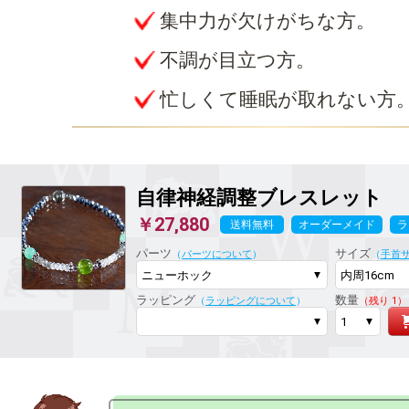
集中力が欠けがちな方。
不調が目立つ方。
忙しくて睡眠が取れない方
自律神経調整ブレスレット
￥27,880
送料無料
オーダーメイド
ラ
パーツ
サイズ
（
パーツについて
）
（
手首
ラッピング
数量
（
ラッピングについて
）
（残り 1）