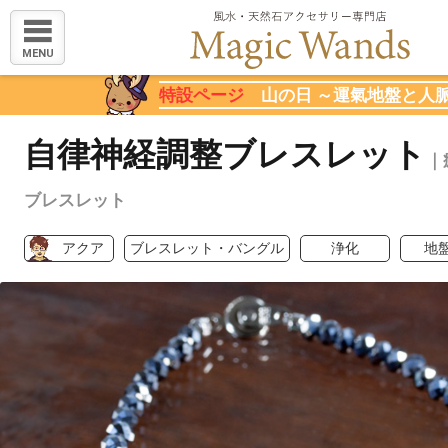
MENU
特設ページ
山の日 ～運氣地盤と人
自律神経調整ブレスレット
｜
ブレスレット
アクア
ブレスレット・バングル
浄化
地