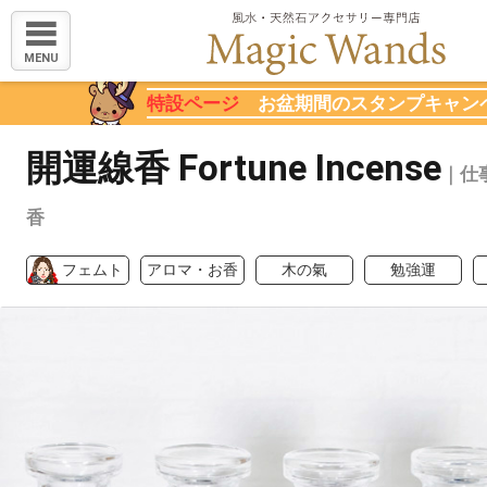
MENU
特設ページ
お盆期間のスタンプキャン
開運線香 Fortune Incense
｜仕
香
フェムト
アロマ・お香
木の氣
勉強運