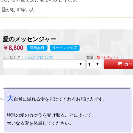
愛がむず痒い人
愛のメッセンジャー
￥8,800
送料無料
ラッピング対応
ラッピング
数量
（
ラッピングについて
）
（残りわずか！）
カー
大
自然に溢れる愛を届けてくれるお届け人です。

地球の愛のカケラを受け取ることによって、
