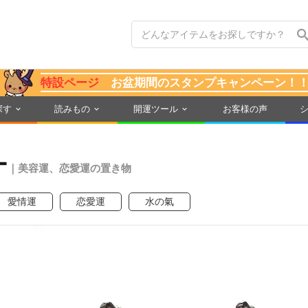
特設ページ
お盆期間のスタンプキャンペーン！
探す
読みもの
開運ツール
お客様の声
ー
｜美容運、恋愛運の置き物
愛情運
恋愛運
水の氣