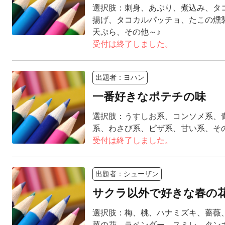
選択肢：刺身、あぶり、煮込み、タ
揚げ、タコカルパッチョ、たこの燻
天ぷら、その他～♪
受付は終了しました。
出題者：ヨハン
一番好きなポテチの味
選択肢：うすしお系、コンソメ系、
系、わさび系、ピザ系、甘い系、そ
受付は終了しました。
出題者：シューザン
サクラ以外で好きな春の
選択肢：梅、桃、ハナミズキ、薔薇
菜の花、ラベンダー、スミレ、タン