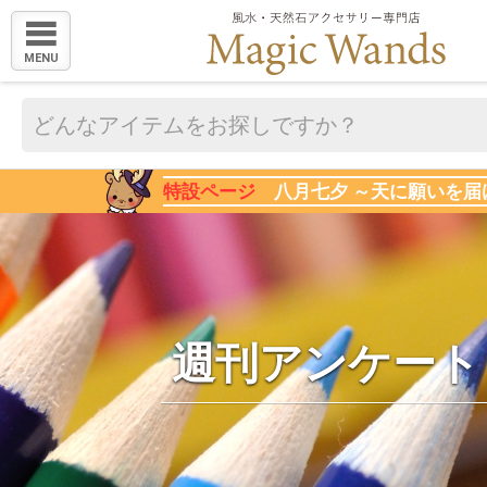
MENU
特設ページ
八月七夕 ～天に願いを届
週刊アンケート