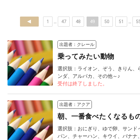
prev
1
...
47
48
49
50
51
...
5
出題者：クレール
乗ってみたい動物
選択肢：ライオン、ぞう、きりん、
ンダ、アルパカ、その他～♪
受付は終了しました。
出題者：アクア
朝、一番食べたくなるも
選択肢：おにぎり、ゆで卵、サンド
パン、チャーハン、キウイ、バナナ