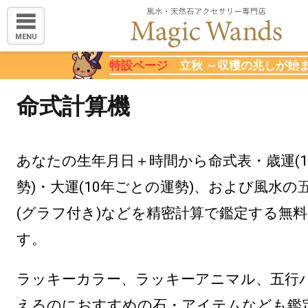
MENU
特設ページ
立秋 ～収穫の兆しが始
命式計算機
あなたの生年月日＋時間から命式表・歳運(
勢)・大運(10年ごとの運勢)、および風水の
(グラフ付き)などを精密計算で鑑定する無
す。
ラッキーカラー、ラッキーアニマル、五行
えるのにおすすめの石・アイテムなども鑑