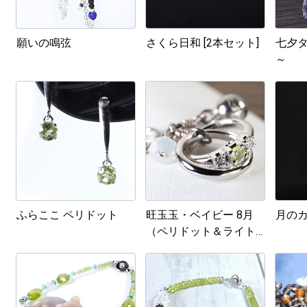
願いの鳴弦
さくら日和 [2本セット]
七夕タ
～
ふらここ ペリドット
旺玉玉・ベイビー 8月
月のカ
（ペリドット＆ライト
ブルーカルセドニー）