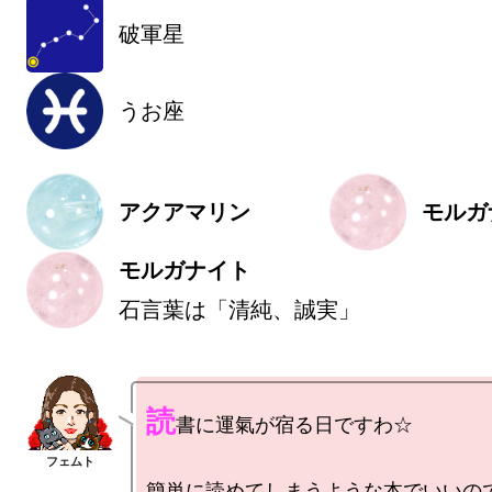
破軍星
うお座
アクアマリン
モルガ
モルガナイト
石言葉は「清純、誠実」
読
書に運氣が宿る日ですわ☆

簡単に読めてしまうような本でいいの