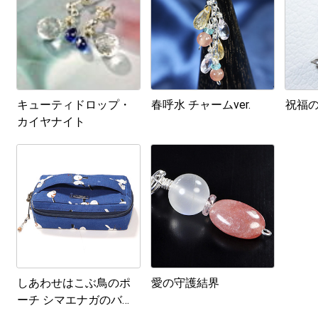
キューティドロップ・
春呼水 チャームver.
祝福の杯
カイヤナイト
しあわせはこぶ鳥のポ
愛の守護結界
ーチ シマエナガのバニ
ティポーチ