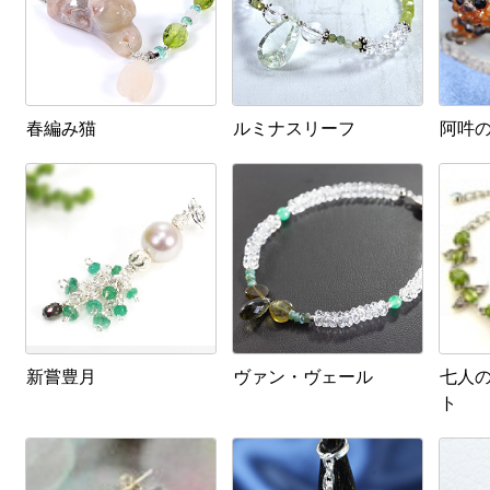
春編み猫
ルミナスリーフ
阿吽
新嘗豊月
ヴァン・ヴェール
七人
ト