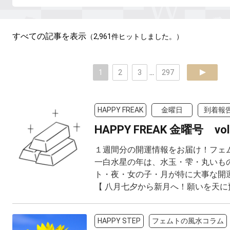
すべての記事を表示
（2,961件ヒットしました。）
1
2
3
...
297
next
HAPPY FREAK
金曜日
到着報
HAPPY FREAK 金曜号 vol
１週間分の開運情報をお届け！フェ
一白水星の年は、水玉・雫・丸いも
ト・夜・女の子・月が特に大事な開
【 八月七夕から新月へ！願いを天に預
HAPPY STEP
フェムトの風水コラム