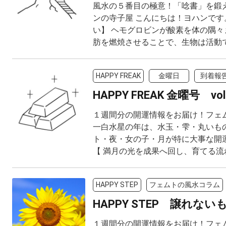
風水の５番目の極意！「唸書」を鍛
ンの寺子屋 こんにちは！ヨハンです
い】 ヘモグロビンが酸素を体の隅々
肪を燃焼させることで、生物は活動でき
HAPPY FREAK
金曜日
到着報
HAPPY FREAK 金曜号 vol
１週間分の開運情報をお届け！フェ
一白水星の年は、水玉・雫・丸いも
ト・夜・女の子・月が特に大事な開
【 満月の光を成果へ回し、育てる流れへ
HAPPY STEP
フェムトの風水コラム
HAPPY STEP 譲れない
１週間分の開運情報をお届け！フェ