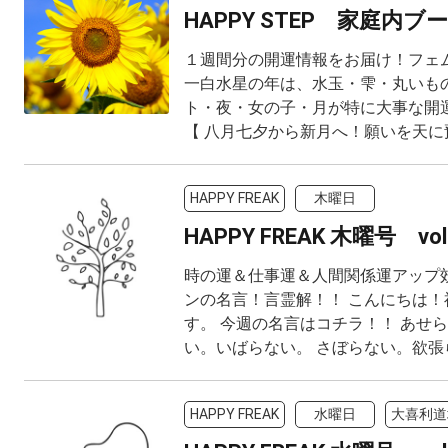
HAPPY STEP 家庭内ブ
１週間分の開運情報をお届け！フェ
一白水星の年は、水玉・雫・丸いも
ト・夜・女の子・月が特に大事な開
【 八月七夕から新月へ！願いを天に預
HAPPY FREAK
木曜日
HAPPY FREAK 木曜号 vol
時の運＆仕事運＆人間関係運アップ
ンの名言！言霊解！！ こんにちは！
す。 今週の名言はコチラ！！ あせ
い。いばらない。 さぼらない。欲張らな
HAPPY FREAK
水曜日
大喜利道