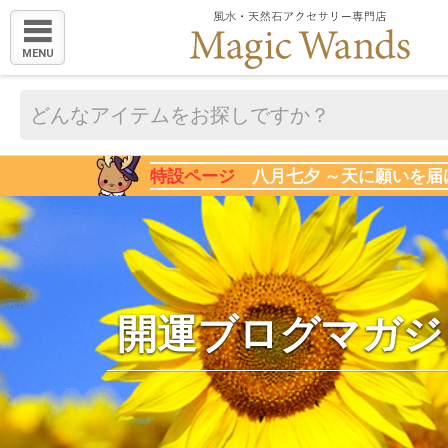
MENU
特設ページ
八月七夕 ～天に願いを届
開運ブログマガジ