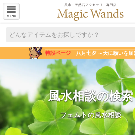
MENU
特設ページ
八月七夕 ～天に願いを届
風水相談の検索
フェムトの風水相談