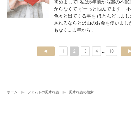
初めまして! 私は5年前から謎の不眠
からなくて ずーっと悩んでます。 
色々と出てくる事を ほとんどしまし
されるならと沢山のお金を使いましが
もなく… 去年から...
prev
1
2
3
4
...
10
ne
ホーム
フェムトの風水相談
風水相談の検索