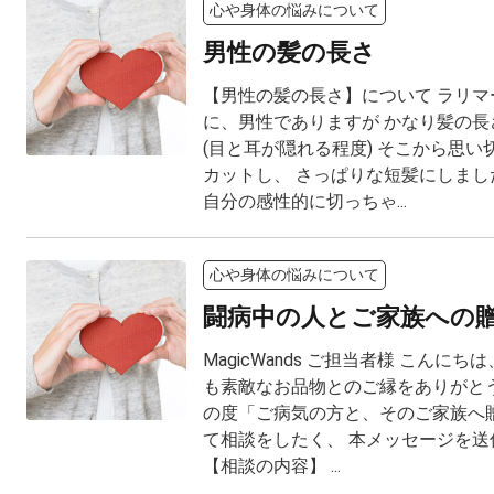
心や身体の悩みについて
男性の髪の長さ
【男性の髪の長さ】について ラリマ
に、男性でありますが かなり髪の長
(目と耳が隠れる程度) そこから思
カットし、 さっぱりな短髪にしました
自分の感性的に切っちゃ...
心や身体の悩みについて
闘病中の人とご家族への
MagicWands ご担当者様 こんに
も素敵なお品物とのご縁をありがとう
の度「ご病気の方と、そのご家族へ
て相談をしたく、 本メッセージを送
【相談の内容】 ...