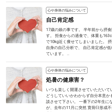
心や身体の悩みについて
自己肯定感
17歳の娘の事です。 半年前から摂
す。 拒食からの過食で、体重も163cm
で10kg近く痩せてしまいました。 
自身の自己分析で、 自己肯定感が低
ています。 ...
心や身体の悩みについて
処暑の健康害？
いつも楽しく開運させていただいてい
どうしていいかわからず自分本意かも
談させて下さい。 一番下の2年生に
が、去年の11月に突然 寛骨臼形成