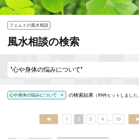
フェムトの風水相談
風水相談の検索
×
の検索結果
心や身体の悩みについて
（99件ヒットしました
prev
1
2
3
4
...
10
ne