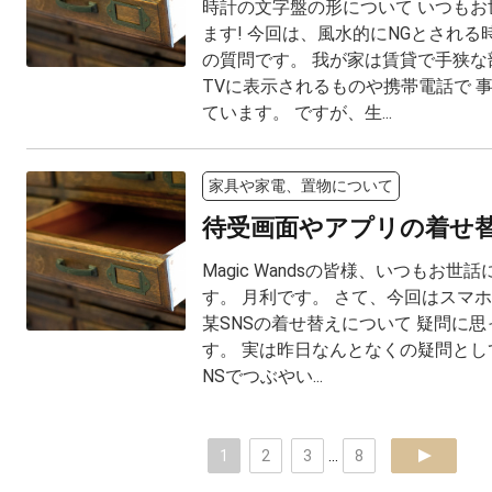
時計の文字盤の形について いつもお
ます! 今回は、風水的にNGとされ
の質問です。 我が家は賃貸で手狭な
TVに表示されるものや携帯電話で 
ています。 ですが、生...
家具や家電、置物について
待受画面やアプリの着せ
Magic Wandsの皆様、いつもお世
す。 月利です。 さて、今回はスマホ
某SNSの着せ替えについて 疑問に
す。 実は昨日なんとなくの疑問とし
NSでつぶやい...
1
2
3
...
8
next