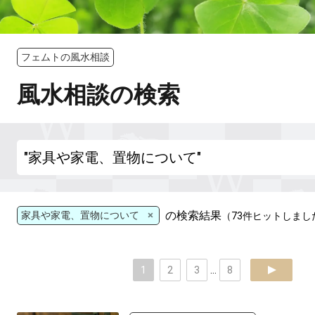
フェムトの風水相談
風水相談の検索
×
の検索結果
家具や家電、置物について
（73件ヒットしまし
1
2
3
...
8
next