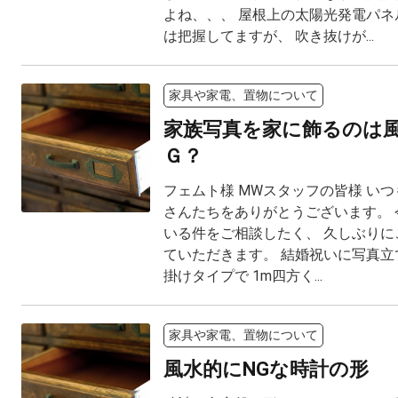
よね、、、 屋根上の太陽光発電パネ
は把握してますが、 吹き抜けが...
家具や家電、置物について
家族写真を家に飾るのは
Ｇ？
フェムト様 MWスタッフの皆様 い
さんたちをありがとうございます。 
いる件をご相談したく、 久しぶりに
ていただきます。 結婚祝いに写真立
掛けタイプで 1m四方く...
家具や家電、置物について
風水的にNGな時計の形