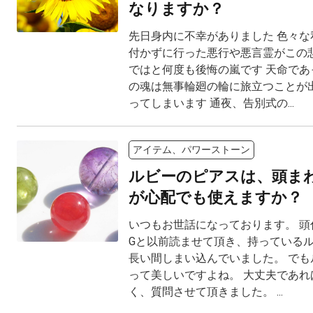
なりますか？
先日身内に不幸がありました 色々な
付かずに行った悪行や悪言霊がこの
ではと何度も後悔の嵐です 天命であ
の魂は無事輪廻の輪に旅立つことが
ってしまいます 通夜、告別式の...
アイテム、パワーストーン
ルビーのピアスは、頭ま
が心配でも使えますか？
いつもお世話になっております。 頭
Gと以前読ませて頂き、持っている
長い間しまい込んでいました。 でも
って美しいですよね。 大丈夫であれ
く、質問させて頂きました。 ...