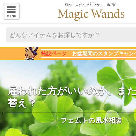
MENU
特設ページ
お盆期間のスタンプキャン
雇われた方がいいのか、ま
替え？
フェムトの風水相談