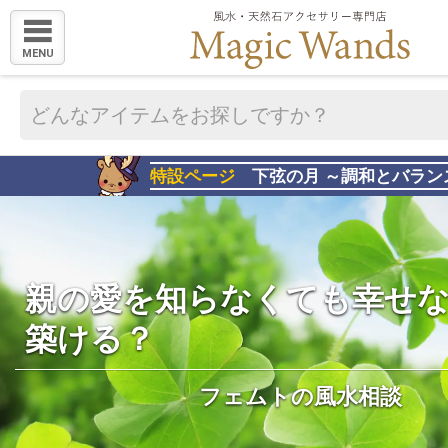
MENU
特設ページ
下弦の月 ～調和とバラン
親の愛を知らなくても幸せ
築ける？
フェムトの風水相談