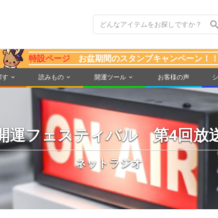
特設ページ
お盆期間のスタンプキャンペーン！
探す
読みもの
開運ツール
お客様の声
開運フェスティバル 第4回放
ネットラジオ