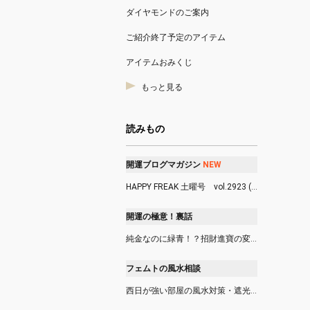
ダイヤモンドのご案内
ご紹介終了予定のアイテム
アイテムおみくじ
もっと見る
読みもの
開運ブログマガジン
N
E
W
HAPPY FREAK 土曜号 vol.2923 (8/8)
開運の極意！裏話
純金なのに緑青！？招財進寶の変色事件 (8/6)
フェムトの風水相談
西日が強い部屋の風水対策・遮光カーテンやシャッターは使っても良い？ (8/6)