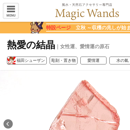
MENU
特設ページ
立秋 ～収穫の兆しが始
熱愛の結晶
｜女性運、愛情運の原石
福田シューザン
彫刻・置き物
愛情運
水の氣