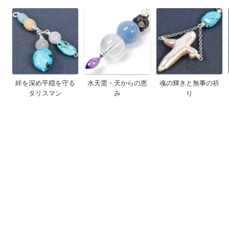
絆を深め平穏を守る
水天需・天からの恵
魂の輝きと無事の祈
タリスマン
み
り