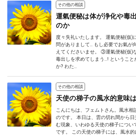
その他の相談
運氣便秘は体が浄化や毒
のか
度々失礼いたします。 運氣便秘(仮)
問がありまして... もし必要でお氣
えてくださいませ。 ③運氣便秘(仮
毒出しを求めてしまう...! というこ
か? わた...
その他の相談
天使の梯子の風水的意味
こんにちは、フェムトさん。風水相
のです。 本日は、雲の切れ間から日
む現象、いわゆる天使の梯子につい
です。 この天使の梯子には、風水的