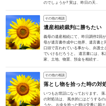
のでしょうか? 実は、昨日の天...
その他の相談
遺産相続裁判に勝ちたい
義母の遺産相続にて、昨日調停2回が
母が遺言書作成中に他界、遺言書と
口頭で言われている事から、弁護士
でいけるだろうと。 遺言書には、私達
家、土地、物置、預金を相続す...
その他の相談
落とし物を拾った時の対
いつもお世話になっております。 落
の対処法は、 風水的にはどうするの
うか。 お金を拾った時は交番に届け