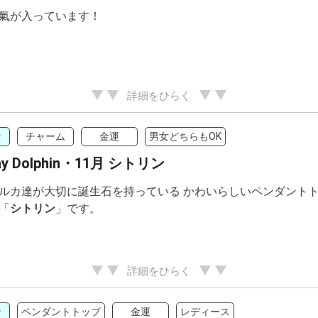
氣が入っています！
詳細をひらく
ン
チャーム
金運
男女どちらもOK
day Dolphin・11月 シトリン
ルカ達が大切に誕生石を持っている かわいらしいペンダントト
「
シトリン
」です。
詳細をひらく
ン
ペンダントトップ
金運
レディース