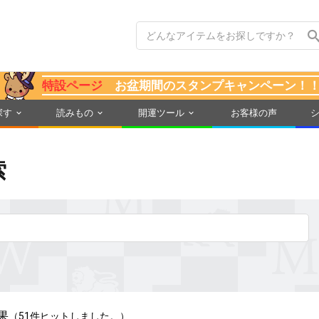
特設ページ
お盆期間のスタンプキャンペーン！
探す
読みもの
開運ツール
お客様の声
索
果
（51件ヒットしました。）