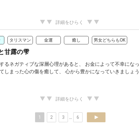
詳細をひらく
ン
タリスマン
金運
癒し
男女どちらもOK
と甘露の雫
するネガティブな深層心理があると、 お金によって不幸になっ
てしまった心の傷を癒して、 心から豊かになっていきましょ
詳細をひらく
1
2
3
...
6
next