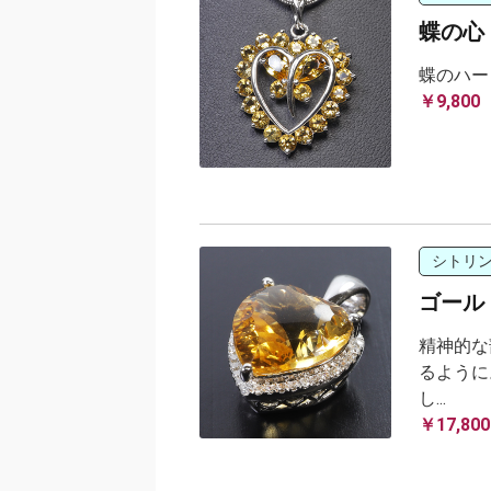
蝶の心
蝶のハー
￥9,800
シトリ
ゴール
精神的な
るように
し...
￥17,800