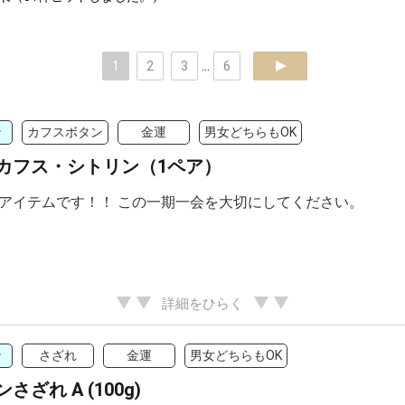
1
2
3
...
6
next
ン
カフスボタン
金運
男女どちらもOK
カフス・シトリン（1ペア）
アイテムです！！ この一期一会を大切にしてください。
詳細をひらく
ン
さざれ
金運
男女どちらもOK
さざれ A (100g)