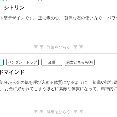
 シトリン
ト型デザインです。 正に蝶の心。 贅沢な石の使い方で、 パ
詳細をひらく
ン
ペンダントトップ
金運
男女どちらもOK
ドマインド
部分から金の氣を呼び込める体質になるように、 知識や試行
。 お金に好かれてしまうほどに素敵な体質になって、精神的
詳細をひらく