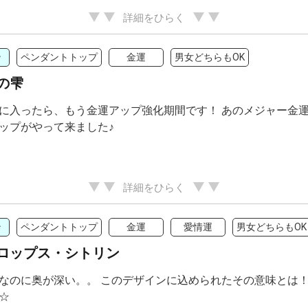
詳細をひらく
ン
ペンダントトップ
金運
男女どちらもOK
の雫
に入ったら、もう金運アップ強化期間です！ あのメジャー金
ップがやって来ました♪
詳細をひらく
ン
ペンダントトップ
金運
愛情運
男女どちらもOK
ロップス・シトリン
なのに奥が深い。。 このデザインに込められたその意味とは！
☆