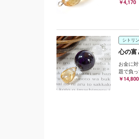
￥4,170
シトリ
心の富
お金に対
題で負っ
￥14,800