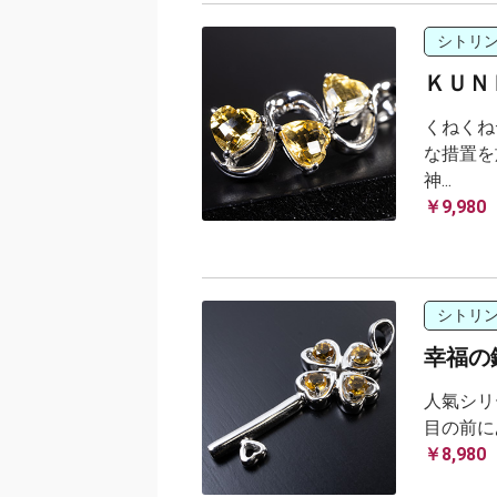
シトリ
ＫＵＮ
くねくね
な措置を
神...
￥9,980
シトリ
幸福の
人氣シリ
目の前に
￥8,980