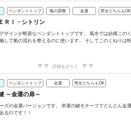
ン
ペンダントトップ
氣の調整
金運
男女どちらもOK
ＥＲＩ・シトリン
デザインが斬新なペンダントトップです。 風水では結構この
施して氣の流れを整えるのに使います。 そしてこのくねりは
詳細をひらく
ン
ペンダントトップ
金運
男女どちらもOK
鍵 ～金運の扉～
ーズの金運バージョンです。 幸運の鍵モチーフでどんどん金運
あるのです！！