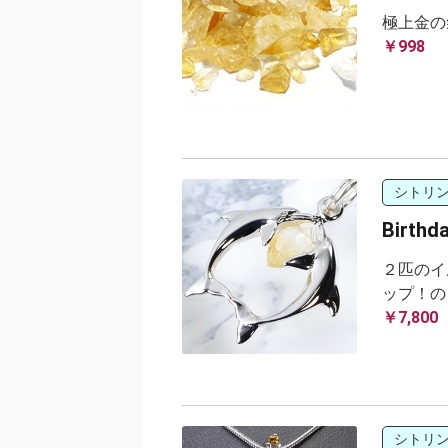
極上金の
￥998
シトリ
Birth
２匹のイ
ップ！の
￥7,800
シトリ