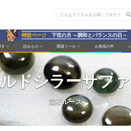
特設ページ
下弦の月 ～調和とバランスの日～
探す
読みもの
開運ツール
お客様の声
ールドシラーサファ
宝石ルース