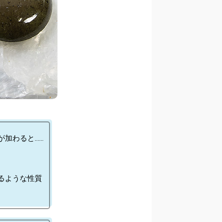
加わると…… 
るような性質