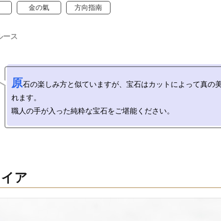
金の氣
方向指南
ルース
原
石の楽しみ方と似ていますが、宝石はカットによって真の
れます。

ァイア