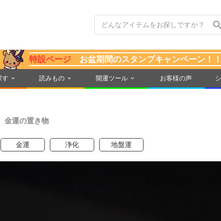
特設ページ
お盆期間のスタンプキャンペーン！
探す
読みもの
開運ツール
お客様の声
、金運の置き物
金運
浄化
地盤運