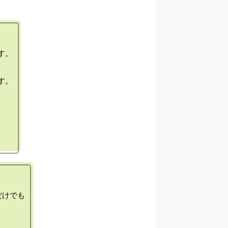
。

。

けでも
