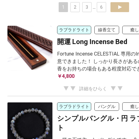
1
2
3
...
6
next
ラブラドライト
線香立て
癒し
開運 Long Incense Bed
Fortune Incense CELESTIAL 専用の
意できました！ しっかり長さがある
香をお持ちの場合もある程度対応で
￥4,800
詳細をひらく
ラブラドライト
バングル
癒し
シンプルバングル・円 ラ
ト