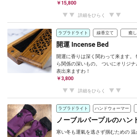
￥15,800
詳細をひらく
ラブラドライト
線香立て
癒し
開運 Incense Bed
開運に香りは深く関わって来ます。 
ら関係の深いもの。 ついにオリジナ
表出来ますわ！
￥3,800
詳細をひらく
ラブラドライト
ハンドウォーマー
ノーブルパープルのハン
寒い冬も運氣を逃さず掴むための 温