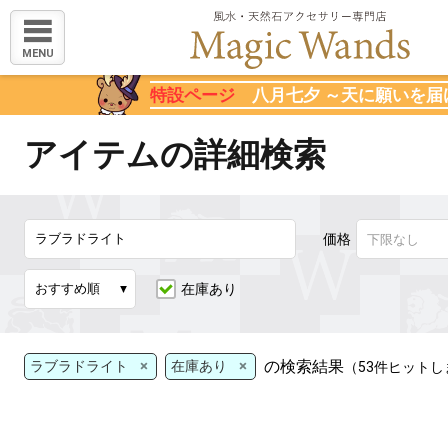
MENU
特設ページ
八月七夕 ～天に願いを届
アイテムの詳細検索
価格
在庫あり
×
×
の検索結果
ラブラドライト
在庫あり
（53件ヒット