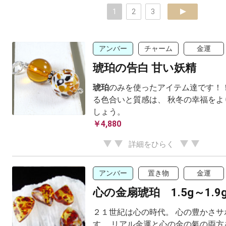
1
2
3
next
アンバー
チャーム
金運
琥珀の告白 甘い妖精
琥珀
のみを使ったアイテム達です！
る色合いと質感は、 秋冬の幸福をよ
しょう。
￥4,880
詳細をひらく
アンバー
置き物
金運
心の金扇琥珀 1.5g～1.9
２１世紀は心の時代。 心の豊かさサ
す。 リアル金運と心の金の氣の両方