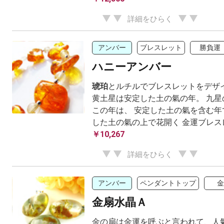
詳細をひらく
アンバー
ブレスレット
勝負運
ハニーアンバー
琥珀
とルチルでブレスレットをデザ
黄土星は安定した土の氣の年。 九星
この年は、 安定した土の氣を含む年
した土の氣の上で花開く 金運ブレス
￥10,267
詳細をひらく
アンバー
ペンダントトップ
金
金扇水晶Ａ
金の扇は金運を呼ぶと言われて、人