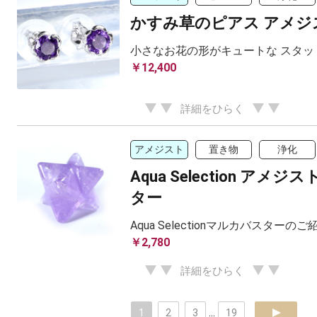
かすみ草のピアス アメジ
小さなお花の形がキュートな スタッ
￥12,400
詳細をひらく
アメジスト
置き物
浄化
Aqua Selection アメ
ター
Aqua Selectionマルカバスターの
￥2,780
詳細をひらく
1
2
3
...
19
next