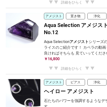
詳細をひらく
アメジスト
置き物
浄化
Aqua Selection アメ
No.12
Aqua Selection
アメジスト
シリーズの
ライスのご紹介です！ カペラの動画
良ければそちらも 見ていってくださ
￥16,800
詳細をひらく
アメジスト
ピアス
浄化
ヘイロー アメジスト
石たちのパワーを強調するようなデザ
す。