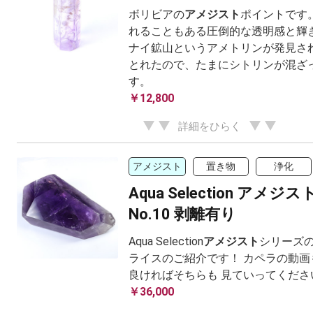
ボリビアの
アメジスト
ポイントです
れることもある圧倒的な透明感と輝き
ナイ鉱山というアメトリンが発見さ
とれたので、たまにシトリンが混ざ
す。
￥12,800
詳細をひらく
アメジスト
置き物
浄化
Aqua Selection アメ
No.10 剥離有り
Aqua Selection
アメジスト
シリーズの
ライスのご紹介です！ カペラの動画
良ければそちらも 見ていってくださ
￥36,000