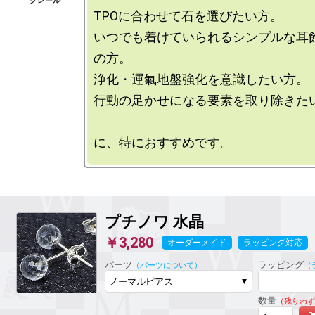
TPOに合わせて石を選びたい方。

いつでも着けていられるシンプルな耳
の方。

浄化・運氣地盤強化を意識したい方。

行動の足かせになる要素を取り除きたい
プチノワ
水晶
￥3,280
オーダーメイド
ラッピング対応
パーツ
ラッピング
（
パーツについて
）
（
数量
（残りわず