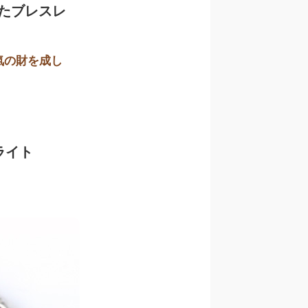
たブレスレ
氣の財を成し