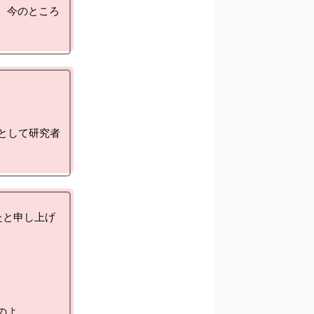
、今のところ


として研究者
たと申し上げ