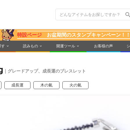
特設ページ
お盆期間のスタンプキャンペーン！
探す
読みもの
開運ツール
お客様の声
g
｜グレードアップ、成長運のブレスレット
成長運
木の氣
火の氣