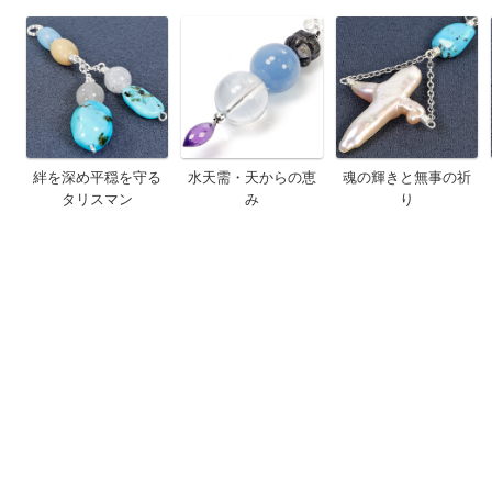
絆を深め平穏を守る
水天需・天からの恵
魂の輝きと無事の祈
タリスマン
み
り