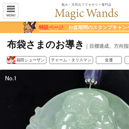
MENU
特設ページ
お盆期間のスタンプキャン
布袋さまのお導き
｜目標達成、方向指
福田シューザン
チャーム・タリスマン
金運