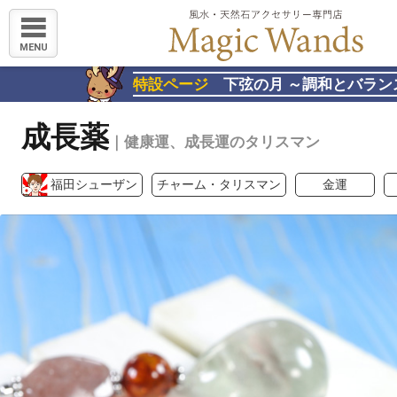
MENU
特設ページ
下弦の月 ～調和とバラン
成長薬
｜健康運、成長運のタリスマン
福田シューザン
チャーム・タリスマン
金運