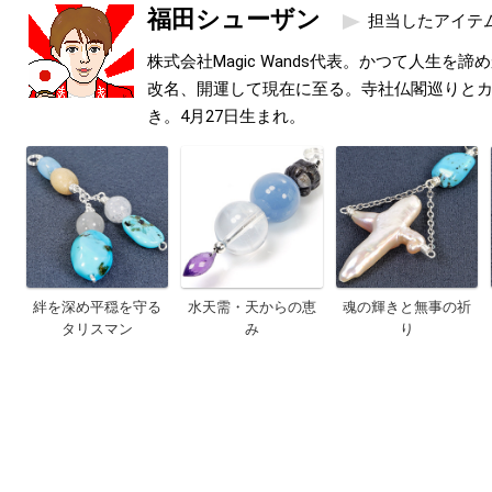
福田シューザン
担当したアイテ
株式会社Magic Wands代表。かつて人生を
改名、開運して現在に至る。寺社仏閣巡りと
き。4月27日生まれ。
絆を深め平穏を守る
水天需・天からの恵
魂の輝きと無事の祈
タリスマン
み
り