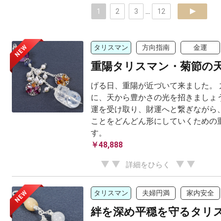
1
2
3
...
12
next
NEW
タリスマン
方向指南
金運
重陽タリスマン・菊節の
げる日、重陽が近づいて来ました。 
に、天から豊かさの光を招きましょう
運を受け取り、財運へと繋ぎながら、
ことをどんどん形にしていくための
す。
￥48,888
詳細をひらく
NEW
タリスマン
夫婦円満
家内安全
絆を深め平穏を守るタリ