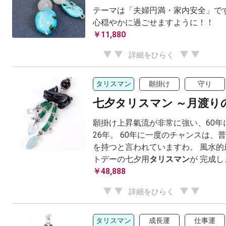
テーマは「夫婦円満・家内安全」です
心穏やかに過ごせますように！！
￥11,880
詳細をひらく
タリスマン
願掛け
守り
七夕タリスマン ～月渡り
願掛け上昇氣流が非常に強い、60年
26年。 60年に一度のチャンスは、
を持つと言われていますわ。 風水的
トデーの七夕用
タリスマン
が 完成し
￥48,888
詳細をひらく
タリスマン
成長運
仕事運