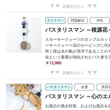
詳細をひらく
タリスマン
問題解決
浄化
バスタリスマン ～根源花
スモーキークォーツのタンブルカット
ーキークォーツ花のカービングに代わ
咲く様は水の氣が清浄であることのモ
化という要素が強化されたバス
タリ
￥13,980
詳細をひらく
バスタリスマン
金運
美容
バスタリスマン ～心のエ
お風呂の風水対策、およびお風呂を金