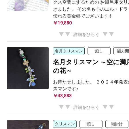
クス空間にするための お風呂用
タリ
きました。 その名も心のエル・ドラ
伝わる黄金郷でございます！
￥19,880
詳細をひらく
名月タリスマン
癒し
能力開
名月タリスマン ～空に満
の花～
お待たせしました。 ２０２４年発表
スマン
です♪
￥48,888
詳細をひらく
タリスマン
癒し
願掛け