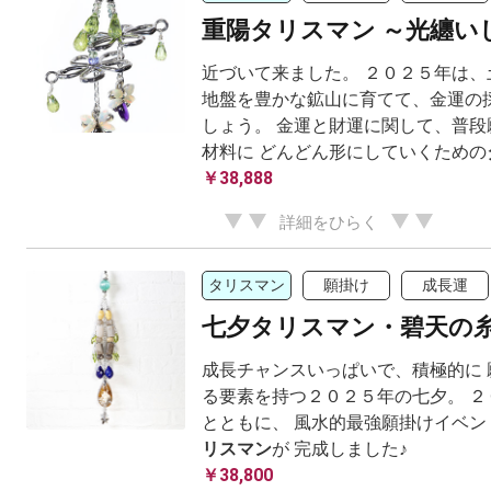
重陽タリスマン ～光纏い
近づいて来ました。 ２０２５年は、
地盤を豊かな鉱山に育てて、金運の
しょう。 金運と財運に関して、普段
材料に どんどん形にしていくための
￥38,888
詳細をひらく
タリスマン
願掛け
成長運
七夕タリスマン・碧天の
成長チャンスいっぱいで、積極的に 
る要素を持つ２０２５年の七夕。 ２
とともに、 風水的最強願掛けイベン
リスマン
が 完成しました♪
￥38,800