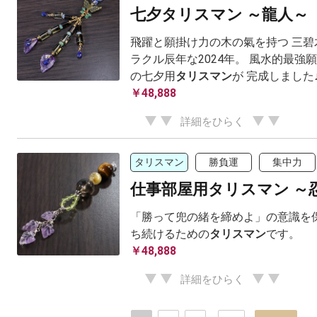
七夕タリスマン ～龍人～
飛躍と願掛け力の木の氣を持つ 三碧
ラクル辰年な2024年。 風水的最強
の七夕用
タリスマン
が 完成しました
￥48,888
詳細をひらく
タリスマン
勝負運
集中力
仕事部屋用タリスマン ～
「勝って兜の緒を締めよ」の意識を保
ち続けるための
タリスマン
です。
￥48,888
詳細をひらく