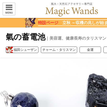
MENU
特設ページ
立秋 ～収穫の兆しが始
氣の蓄電池
｜美容運、健康長寿のタリスマン
福田シューザン
チャーム・タリスマン
金運