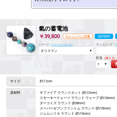
氣の蓄電池
￥39,800
キャンペーン対象
送料無料
ラッピング対応
パーツ
ラッピング
（
パーツについて
）
（
数量
（残り 2）
約7.3cm
サファイア ラウンドカット (約12mm)

スモーキークォーツ ラウンド ウェーブ (約10mm)

ターコイズ ラウンド (約8mm)

スーパーセブンファントム ラウンド (約10mm)

ジェムシリカ ラウンド (約15mm)
